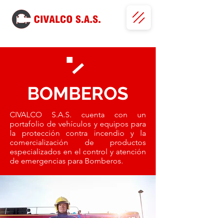
BOMBEROS
CIVALCO S.A.S. cuenta con un
portafolio de vehículos y equipos para
la protección contra incendio y la
comercialización de productos
especializados en el control y atención
de emergencias para Bomberos.