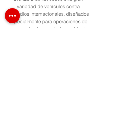
variedad de vehículos contra
incendios internacionales, diseñados
especialmente para operaciones de
emergencia y/o rescate. Los vehículos
de emergencia y/o rescate cumplen
con los más altos estándares de
seguridad están personalizados
según la necesidad del cliente.
CONTACTO
Civalco
Ingeniería, Suministro, Instalación, Pruebas
de Arranque, Atención de Emergencias,
Contingencias, Administración de Bodegas,
Capacitación, Mantenimiento y Operación